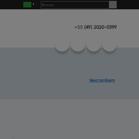
+55
(49)
2020-0399
Veja também
Produtos
Central de
ajuda
Mapa do site
Contato
Empresa
Diferenciais
Henrimaq