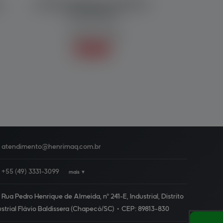
L
DOSADOR MÚLTIPLO CABEÇOTE
(HIGH DREAM)
Balanças / Dosador
Saiba mais +
atendimento@
henrimaq.com.br
+55
(49)
3331-3099
mais ▼
Rua Pedro Henrique de Almeida, nº 241-E, Industrial, Distrito
ustrial Flávio Baldissera (Chapecó/SC)
•
CEP:
89813
-
830