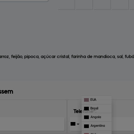
z, feijão, pipoca, açúcar cristal, farinha de mandioca, sal, fubá
assem
EUA
Brasil
Telefone*:
Angola
Argentina