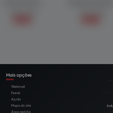
DOSADOR DE ROSCA
DOSADOR DE HELICOIDA
Balanças / Dosador
Balanças / Dosador
Saiba mais +
Saiba mais +
Mais opções
Webmail
Feeds
Ajuda
Mapa do site
Ind
Área restrita