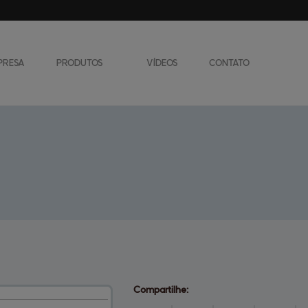
PRESA
PRODUTOS
VÍDEOS
CONTATO
Acessórios
Balanças / Dosador
Embaladoras/Empacotadoras
Enfardadores
Compartilhe: