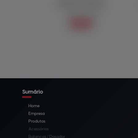
MÁQUINA DOSADORA
Balanças / Dosador
Saiba mais +
Sumário
Home
Empresa
Produtos
Acessórios
Balanças / Dosador