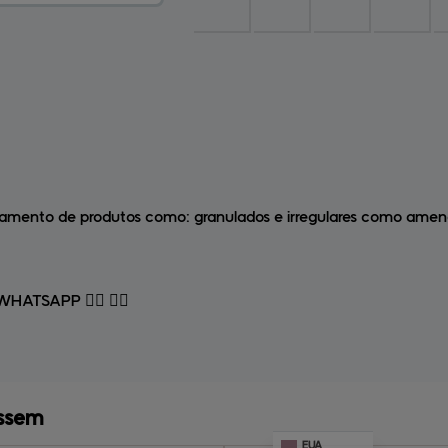
amento de produtos como: granulados e irregulares como amend
TSAPP 👉🏻 👉🏻
assem
EUA