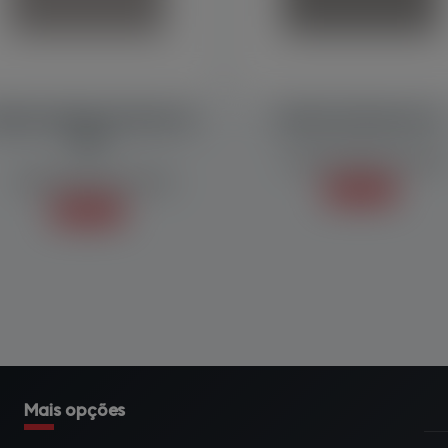
QUINA EMPACOTADORA MF
EMPACOTADORA MP 10
7000
Embaladoras/Empacotadoras
Embaladoras/Empacotadoras
Saiba mais +
Saiba mais +
Mais opções