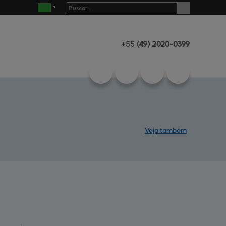
+55
(49)
2020-0399
Veja também
Produtos
Central de
ajuda
Mapa do site
Contato
Empresa
Diferenciais
Henrimaq