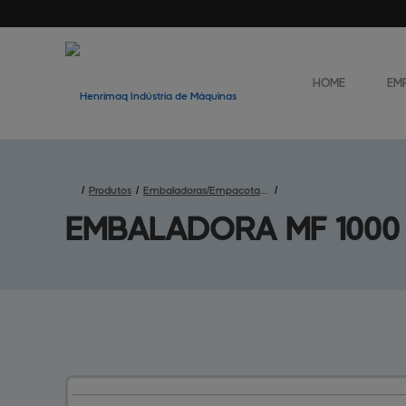
HOME
EM
/
Produtos
/
Embaladoras/Empacotadoras
/
EMBALADORA MF 
1000