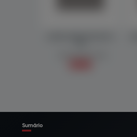
MÁQUINA EMPACOTADORA MF
MÁ
1000
Embaladoras/Empacotadoras
Saiba mais +
Sumário