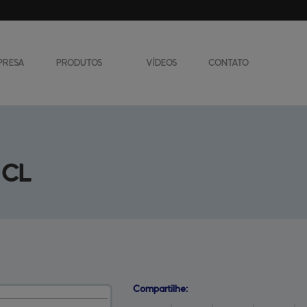
PRESA
PRODUTOS
VÍDEOS
CONTATO
Acessórios
Balanças / Dosador
Embaladoras/Empacotadoras
Enfardadores
 CL
Compartilhe: