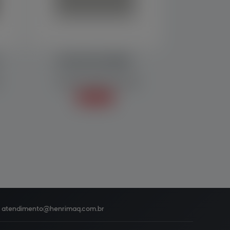
ENCARTUCHADEIRA
Embaladoras/Empacotadoras
Saiba mais +
atendimento@
henrimaq.com.br