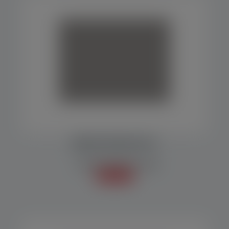
EMPACOTADORA MP 10
Embaladoras/Empacotadoras
Saiba mais +