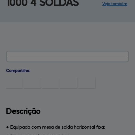
1000 4 SOLDAS
Veja também
Produtos
Central de
ajuda
Mapa do site
Contato
Empresa
Diferenciais
Henrimaq
Compartilhe:
Descrição
● Equipada com mesa de solda horizontal fixa;