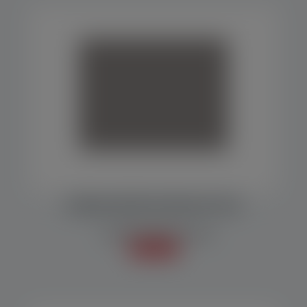
Portugal
Uruguai
MÁQUINA EMPACOTADORA MF 1000
Embaladoras/Empacotadoras
Saiba mais +