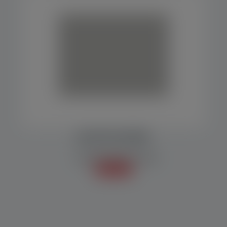
ENCARTUCHADEIRA
Embaladoras/Empacotadoras
Saiba mais +