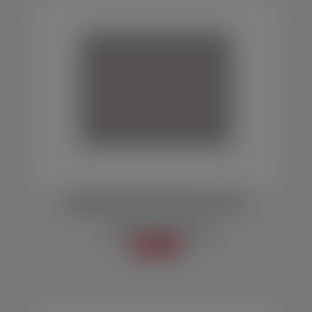
MÁQUINA EMPACOTADORA MF 7000
Embaladoras/Empacotadoras
Saiba mais +