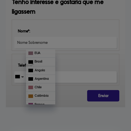
Tenho interesse e 
gostaria que me 
ligassem
Nome*:
EUA
Brasil
Telefone*:
Angola
Argentina
Chile
Enviar
Colômbia
França
Mônaco
Veja 
também
Panamá
Paraguai